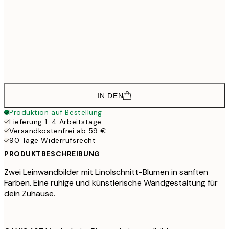
208,5
50x70 cm - Holzrahmen schwarz
2
148,5
30x40 cm - Eichenrahmen
1
223,5
50x70 cm - Eichenrahmen
2
IN DEN
Produktion auf Bestellung
Lieferung 1-4 Arbeitstage
Versandkostenfrei ab 59 €
90 Tage Widerrufsrecht
PRODUKTBESCHREIBUNG
Zwei Leinwandbilder mit Linolschnitt-Blumen in sanften
Farben. Eine ruhige und künstlerische Wandgestaltung für
dein Zuhause.