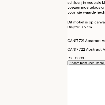
30x40 cm - H
schilderij in neutrale 
voegen moeiteloos cre
voor wie waarde hech
50x70 cm - H
Dit motief is op canv
30x40 cm - E
Diepte: 3,5 cm.
50x70 cm - E
CAN17721 Abstract Ac
CAN17722 Abstract Ac
CSET0003-5
Erfahre mehr über unsere