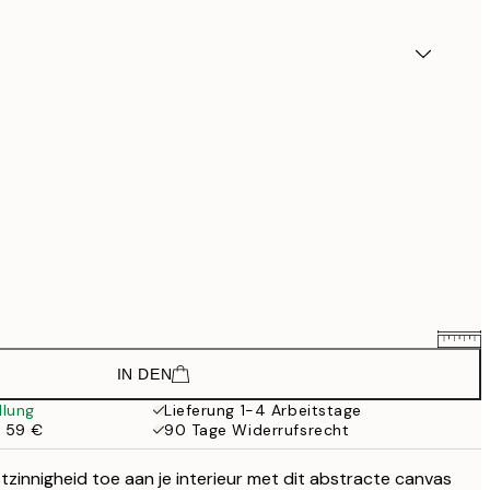
IN DEN
88,50 €
118 €
llung
Lieferung 1-4 Arbeitstage
b 59 €
90 Tage Widerrufsrecht
148,50 €
198 €
tzinnigheid toe aan je interieur met dit abstracte canvas
133,50 €