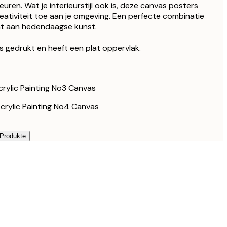
olzrahmen schwarz
kleuren. Wat je interieurstijl ook is, deze canvas posters
178 €
ativiteit toe aan je omgeving. Een perfecte combinatie
208,50 €
t aan hedendaagse kunst.
olzrahmen schwarz
278 €
as gedrukt en heeft een plat oppervlak.
148,50 €
ichenrahmen
198 €
223,50 €
ichenrahmen
298 €
rylic Painting No3 Canvas
rylic Painting No4 Canvas
 Produkte