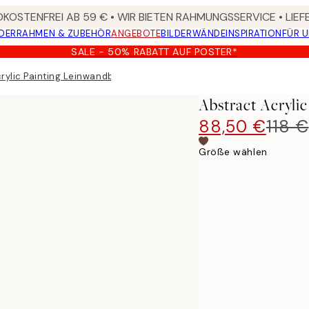
KOSTENFREI AB 59 € • WIR BIETEN RAHMUNGSSERVICE • LIE
DER
RAHMEN & ZUBEHÖR
ANGEBOTE
BILDERWÄNDE
INSPIRATION
FÜR 
SALE - 50% RABATT AUF POSTER*
rylic Painting Leinwandbilder Duo
Abstract Acryli
88,50 €
118 €
Größe wählen