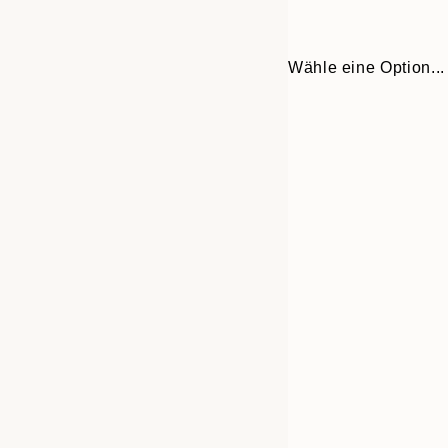
Wähle eine Option...
30x40 cm
50x70 cm