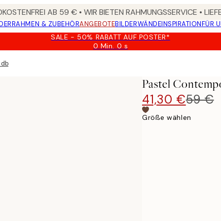
KOSTENFREI AB 59 € • WIR BIETEN RAHMUNGSSERVICE • LIE
DER
RAHMEN & ZUBEHÖR
ANGEBOTE
BILDERWÄNDE
INSPIRATION
FÜR 
SALE - 50% RABATT AUF POSTER*
0 Min.
0 s
Gültig
bis:
dbild
2026-
08-
Pastel Contemp
09
41,30 €
59 €
Größe wählen