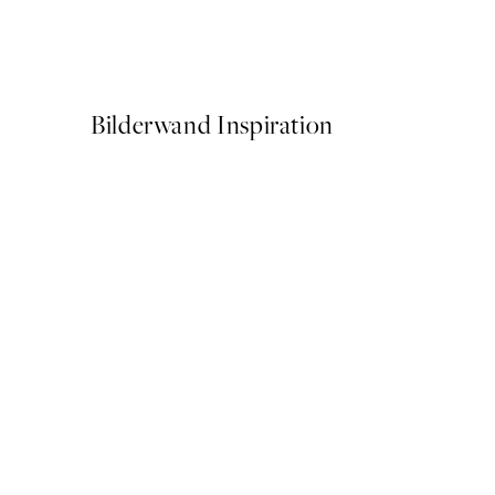
Studio Vreeken - Cheers Po
Ab 14,67 €
24,45 €
Bilderwand Inspiration