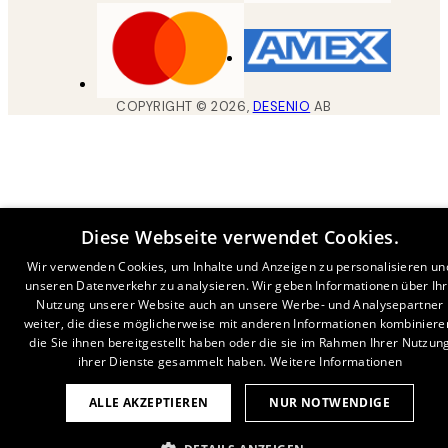
COPYRIGHT ©
2026
,
DESENIO
AB
Diese Webseite verwendet Cookies.
Wir verwenden Cookies, um Inhalte und Anzeigen zu personalisieren un
unseren Datenverkehr zu analysieren. Wir geben Informationen über Ih
Nutzung unserer Website auch an unsere Werbe- und Analysepartner
weiter, die diese möglicherweise mit anderen Informationen kombiniere
die Sie ihnen bereitgestellt haben oder die sie im Rahmen Ihrer Nutzun
ihrer Dienste gesammelt haben.
Weitere Informationen
ALLE AKZEPTIEREN
NUR NOTWENDIGE