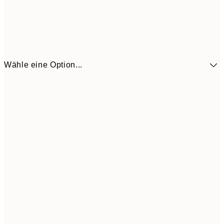
Wähle eine Option...
41,3
30x40 cm