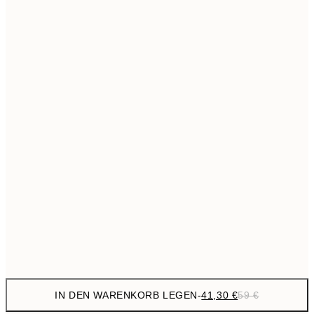
69,3
50x70 cm
Kein Rahmen
IN DEN WARENKORB LEGEN
-
41,30 €
59 €