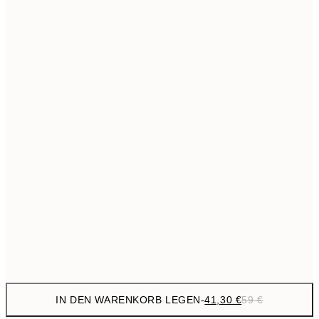
69,3
50x70 cm
Kein Rahmen
IN DEN WARENKORB LEGEN
-
41,30 €
59 €