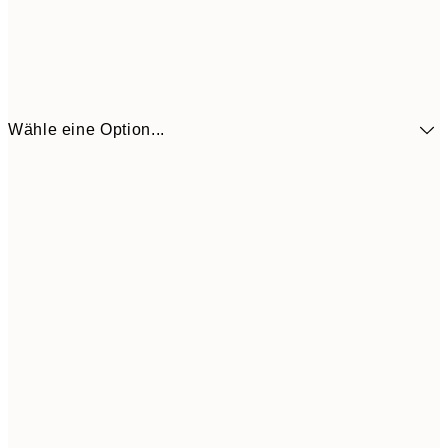
Wähle eine Option...
41,3
30x40 cm