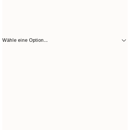
Wähle eine Option...
41,3
30x40 cm