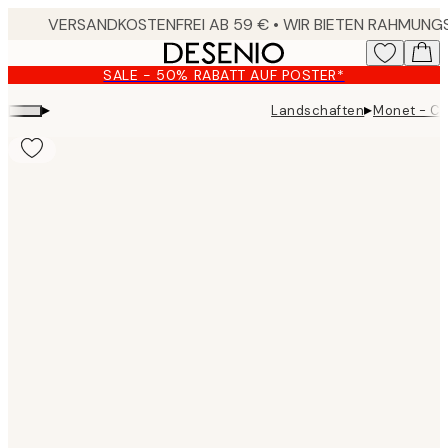
Skip
to
main
SALE - 50% RABATT AUF POSTER*
content.
▸
▸
Landschaften
Monet - Cli
Product
images