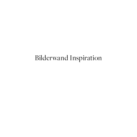
50%*
Citrus Cruise Poster
Ab 6,50 €
13 €
Bilderwand Inspiration