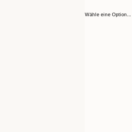
Wähle eine Option...
30x40 cm
50x70 cm