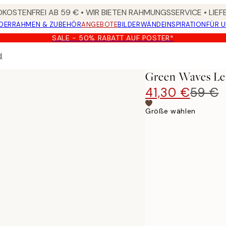
KOSTENFREI AB 59 € • WIR BIETEN RAHMUNGSSERVICE • LIE
DER
RAHMEN & ZUBEHÖR
ANGEBOTE
BILDERWÄNDE
INSPIRATION
FÜR 
SALE - 50% RABATT AUF POSTER*
d
Green Waves Le
41,30 €
59 €
Größe wählen