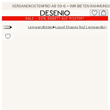
Skip
to
main
SALE - 50% RABATT AUF POSTER*
content.
▸
▸
Leinwandbilder
Liquid Shapes No2 Leinwandbild
Product
images