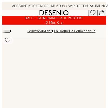
Skip
to
main
SALE - 50% RABATT AUF POSTER*
content.
0 Min.
0 s
Gültig
bis:
▸
▸
Leinwandbilder
La Boqueria Leinwandbild
2026-
08-
10
Product