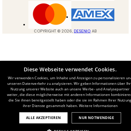
COPYRIGHT ©
2026
,
DESENIO
AB
Diese Webseite verwendet Cookies.
Wir verwenden Cookies, um Inhalte und Anzeigen zu personalisieren un
unseren Datenverkehr zu analysieren. Wir geben Informationen über Ih
Nutzung unserer Website auch an unsere Werbe- und Analysepartner
weiter, die diese möglicherweise mit anderen Informationen kombiniere
die Sie ihnen bereitgestellt haben oder die sie im Rahmen Ihrer Nutzun
ihrer Dienste gesammelt haben.
Weitere Informationen
ALLE AKZEPTIEREN
NUR NOTWENDIGE