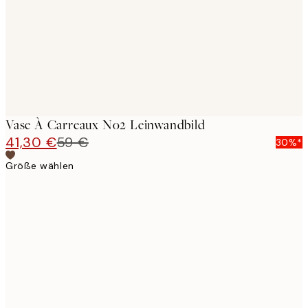
Vase À Carreaux No2 Leinwandbild
41,30 €
59 €
30%*
Größe wählen