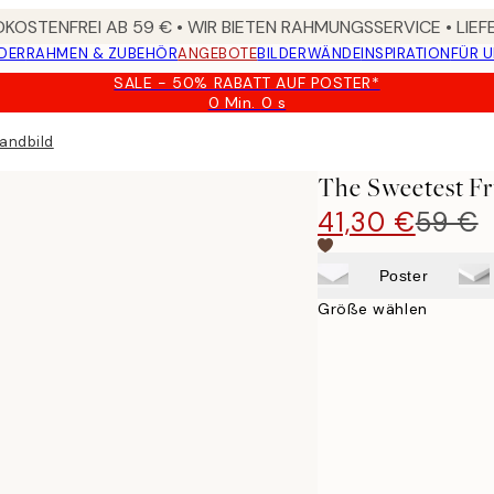
KOSTENFREI AB 59 € • WIR BIETEN RAHMUNGSSERVICE • LIE
DER
RAHMEN & ZUBEHÖR
ANGEBOTE
BILDERWÄNDE
INSPIRATION
FÜR 
SALE - 50% RABATT AUF POSTER*
0 Min.
0 s
Gültig
bis:
andbild
2026-
08-
The Sweetest Fr
09
41,30 €
59 €
Poster
Größe wählen