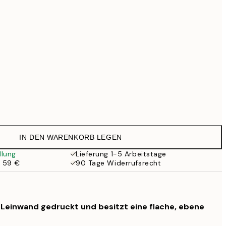
69,30 €
99 €
Kein Rahmen
IN DEN WARENKORB LEGEN
llung
Lieferung 1-5 Arbeitstage
b 59 €
90 Tage Widerrufsrecht
f Leinwand gedruckt und besitzt eine flache, ebene