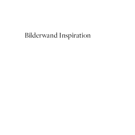
Studio Vreeken - Cheers Po
Ab 14,67 €
24,45 €
Bilderwand Inspiration