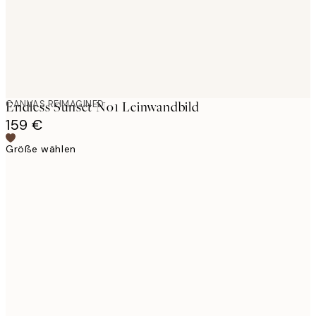
CANVAS REIMAGINED
Endless Sunset No1 Leinwandbild
159 €
Größe wählen