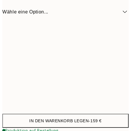
Wähle eine Option...
50x70 cm - Eichenrahmen
15
IN DEN WARENKORB LEGEN
-
159 €
Produktion auf Bestellung