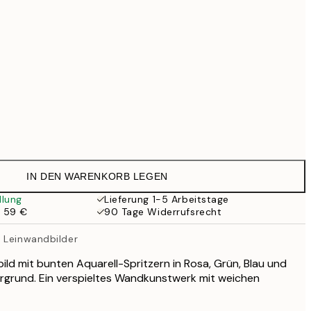
99 €
118,30 €
169 €
363,30 €
519 €
Kein Rahmen
IN DEN WARENKORB LEGEN
llung
Lieferung 1-5 Arbeitstage
b 59 €
90 Tage Widerrufsrecht
 Leinwandbilder
ld mit bunten Aquarell-Spritzern in Rosa, Grün, Blau und
ergrund. Ein verspieltes Wandkunstwerk mit weichen