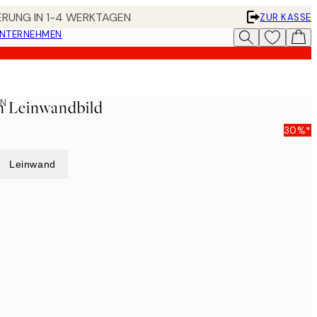
FERUNG IN 1-4 WERKTAGEN
ZUR KASSE
UNTERNEHMEN
ON
gn Leinwandbild
30%*
Leinwand