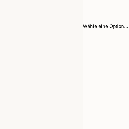
Wähle eine Option...
30x40 cm
50x70 cm