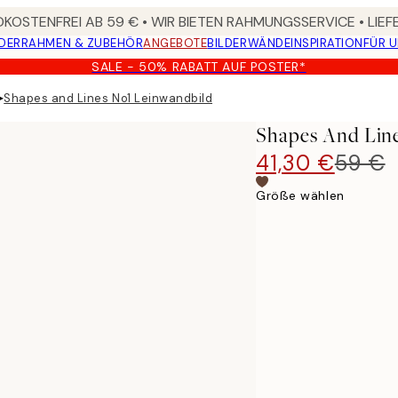
KOSTENFREI AB 59 € • WIR BIETEN RAHMUNGSSERVICE • LIE
DER
RAHMEN & ZUBEHÖR
ANGEBOTE
BILDERWÄNDE
INSPIRATION
FÜR 
SALE - 50% RABATT AUF POSTER*
▸
Shapes and Lines No1 Leinwandbild
Shapes And Lin
41,30 €
59 €
Größe wählen