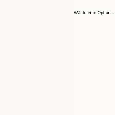
Wähle eine Option...
30x40 cm
50x70 cm