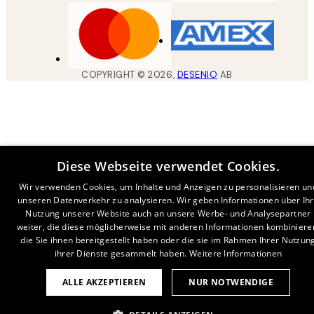
COPYRIGHT ©
2026
,
DESENIO
AB
Diese Webseite verwendet Cookies.
Wir verwenden Cookies, um Inhalte und Anzeigen zu personalisieren un
unseren Datenverkehr zu analysieren. Wir geben Informationen über Ih
Nutzung unserer Website auch an unsere Werbe- und Analysepartner
weiter, die diese möglicherweise mit anderen Informationen kombiniere
die Sie ihnen bereitgestellt haben oder die sie im Rahmen Ihrer Nutzun
ihrer Dienste gesammelt haben.
Weitere Informationen
ALLE AKZEPTIEREN
NUR NOTWENDIGE