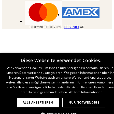
COPYRIGHT ©
2026
,
DESENIO
AB
Diese Webseite verwendet Cookies.
Wir verwenden Cookies, um Inhalte und Anzeigen zu personalisieren un
unseren Datenverkehr zu analysieren. Wir geben Informationen über Ih
Nutzung unserer Website auch an unsere Werbe- und Analysepartner
weiter, die diese möglicherweise mit anderen Informationen kombiniere
die Sie ihnen bereitgestellt haben oder die sie im Rahmen Ihrer Nutzun
ihrer Dienste gesammelt haben.
Weitere Informationen
ALLE AKZEPTIEREN
NUR NOTWENDIGE