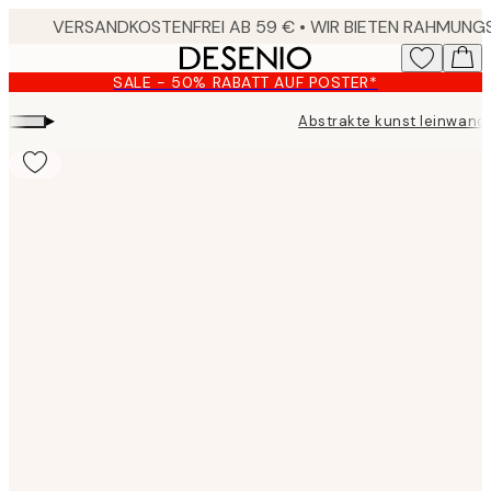
Skip
to
main
SALE - 50% RABATT AUF POSTER*
content.
▸
Abstrakte kunst leinwand
Product
images