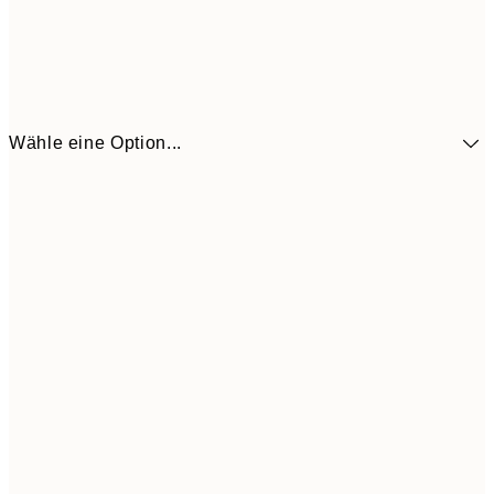
Wähle eine Option...
41,3
30x40 cm