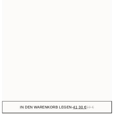
69,3
50x70 cm
Kein Rahmen
IN DEN WARENKORB LEGEN
-
41,30 €
59 €