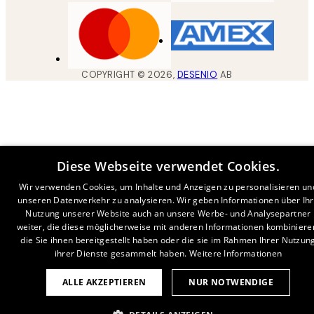
COPYRIGHT ©
2026
,
DESENIO
AB
Diese Webseite verwendet Cookies.
Wir verwenden Cookies, um Inhalte und Anzeigen zu personalisieren un
unseren Datenverkehr zu analysieren. Wir geben Informationen über Ih
Nutzung unserer Website auch an unsere Werbe- und Analysepartner
weiter, die diese möglicherweise mit anderen Informationen kombiniere
die Sie ihnen bereitgestellt haben oder die sie im Rahmen Ihrer Nutzun
ihrer Dienste gesammelt haben.
Weitere Informationen
ALLE AKZEPTIEREN
NUR NOTWENDIGE