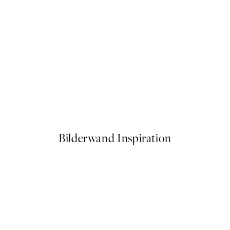
50%*
Beauty Begins Poster
Ab 6,50 €
13 €
Bilderwand Inspiration