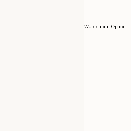
Wähle eine Option...
30x40 cm
50x70 cm