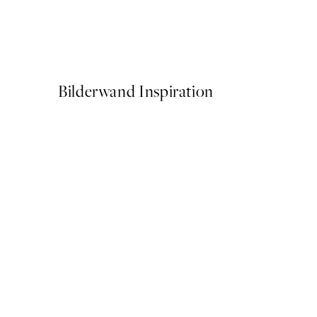
Sylvia Takken - Floating Fl
Ab 9 €
15 €
Bilderwand Inspiration