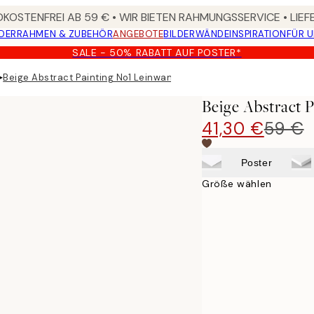
KOSTENFREI AB 59 € • WIR BIETEN RAHMUNGSSERVICE • LIE
DER
RAHMEN & ZUBEHÖR
ANGEBOTE
BILDERWÄNDE
INSPIRATION
FÜR 
SALE - 50% RABATT AUF POSTER*
▸
Beige Abstract Painting No1 Leinwandbild
Beige Abstract 
41,30 €
59 €
Poster
Größe wählen