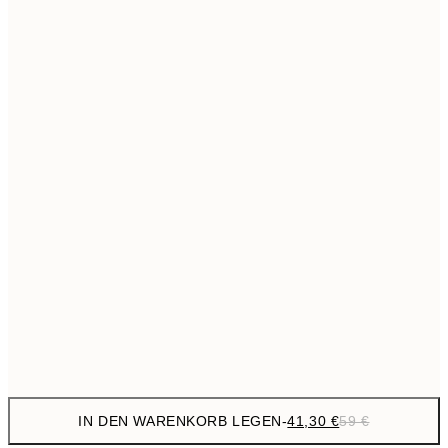
69,3
50x70 cm
Kein Rahmen
IN DEN WARENKORB LEGEN
-
41,30 €
59 €