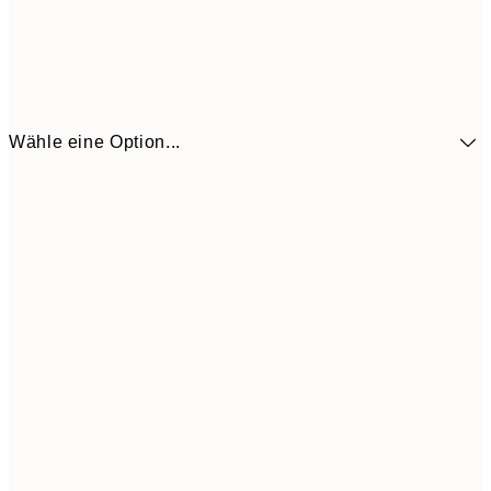
Wähle eine Option...
41,3
30x40 cm