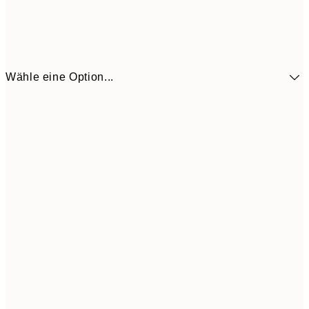
Wähle eine Option...
41,3
30x40 cm