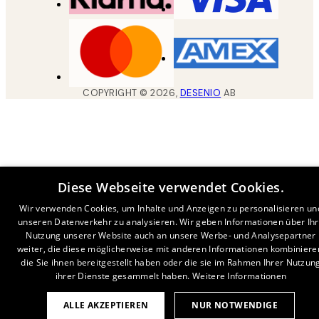
COPYRIGHT ©
2026
,
DESENIO
AB
Diese Webseite verwendet Cookies.
Wir verwenden Cookies, um Inhalte und Anzeigen zu personalisieren un
unseren Datenverkehr zu analysieren. Wir geben Informationen über Ih
Nutzung unserer Website auch an unsere Werbe- und Analysepartner
weiter, die diese möglicherweise mit anderen Informationen kombiniere
die Sie ihnen bereitgestellt haben oder die sie im Rahmen Ihrer Nutzun
ihrer Dienste gesammelt haben.
Weitere Informationen
ALLE AKZEPTIEREN
NUR NOTWENDIGE