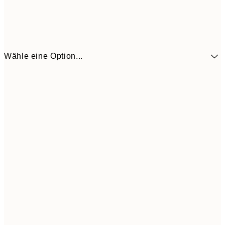
Wähle eine Option...
41,3
30x40 cm