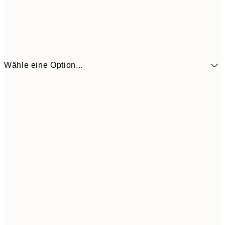
Wähle eine Option...
41,3
30x40 cm