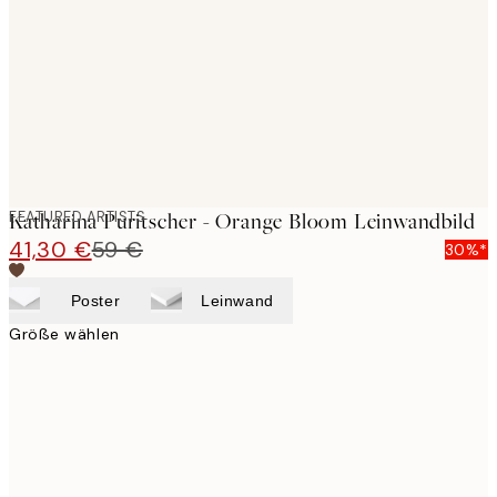
images
FEATURED ARTISTS
Katharina Puritscher - Orange Bloom Leinwandbild
41,30 €
59 €
30%*
Poster
Leinwand
Größe wählen