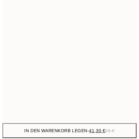
69,3
50x70 cm
Kein Rahmen
IN DEN WARENKORB LEGEN
-
41,30 €
59 €