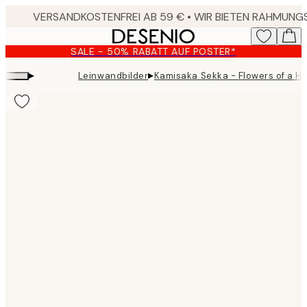
Skip
to
main
SALE - 50% RABATT AUF POSTER*
content.
▸
▸
Leinwandbilder
Kamisaka Sekka - Flowers of a H
Product
images