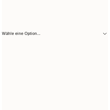
Wähle eine Option...
41,3
30x40 cm