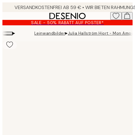
Skip
to
main
SALE - 50% RABATT AUF POSTER*
content.
▸
▸
Leinwandbilder
Julia Hallström Hjort - Mon Amou
Product
images