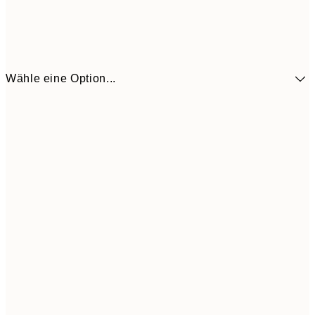
Wähle eine Option...
41,3
30x40 cm