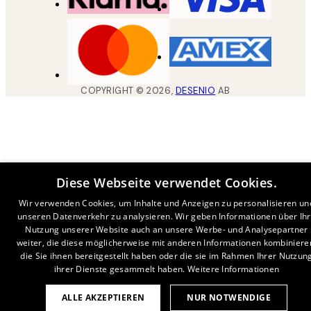
COPYRIGHT ©
2026
,
DESENIO
AB
Diese Webseite verwendet Cookies.
Wir verwenden Cookies, um Inhalte und Anzeigen zu personalisieren un
unseren Datenverkehr zu analysieren. Wir geben Informationen über Ih
Nutzung unserer Website auch an unsere Werbe- und Analysepartner
weiter, die diese möglicherweise mit anderen Informationen kombiniere
die Sie ihnen bereitgestellt haben oder die sie im Rahmen Ihrer Nutzun
ihrer Dienste gesammelt haben.
Weitere Informationen
ALLE AKZEPTIEREN
NUR NOTWENDIGE