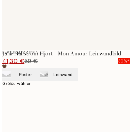
FEATURED ARTISTS
Julia Hallström Hjort - Mon Amour Leinwandbild
41,30 €
59 €
30%*
Poster
Leinwand
Größe wählen