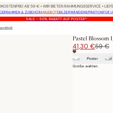
KOSTENFREI AB 59 € • WIR BIETEN RAHMUNGSSERVICE • LIE
DER
RAHMEN & ZUBEHÖR
ANGEBOTE
BILDERWÄNDE
INSPIRATION
FÜR 
SALE - 50% RABATT AUF POSTER*
andbild
Pastel Blossom 
41,30 €
59 €
Poster
Größe wählen