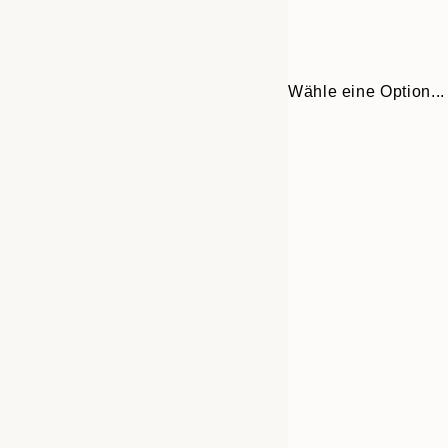
Wähle eine Option...
30x40 cm
50x70 cm