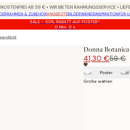
KOSTENFREI AB 59 € • WIR BIETEN RAHMUNGSSERVICE • LIE
DER
RAHMEN & ZUBEHÖR
ANGEBOTE
BILDERWÄNDE
INSPIRATION
FÜR 
SALE - 50% RABATT AUF POSTER*
0 Min.
0 s
Gültig
bis:
wandbild
2026-
08-
Donna Botanica
09
41,30 €
59 €
Poster
Größe wählen