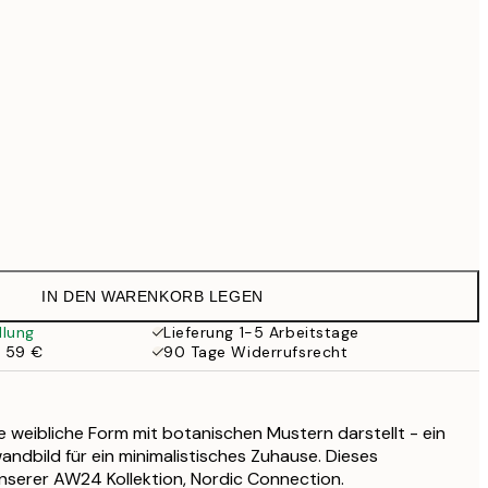
69,30 €
99 €
Kein Rahmen
IN DEN WARENKORB LEGEN
llung
Lieferung 1-5 Arbeitstage
b 59 €
90 Tage Widerrufsrecht
 die weibliche Form mit botanischen Mustern darstellt - ein
dbild für ein minimalistisches Zuhause. Dieses
 unserer AW24 Kollektion, Nordic Connection.