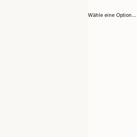
Wähle eine Option...
30x40 cm
50x70 cm