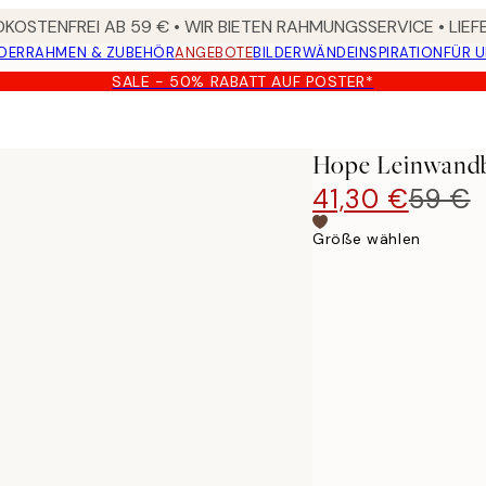
KOSTENFREI AB 59 € • WIR BIETEN RAHMUNGSSERVICE • LIE
DER
RAHMEN & ZUBEHÖR
ANGEBOTE
BILDERWÄNDE
INSPIRATION
FÜR 
SALE - 50% RABATT AUF POSTER*
Hope Leinwandb
41,30 €
59 €
Größe wählen