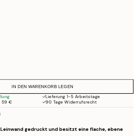
69,30 €
99 €
Kein Rahmen
IN DEN WARENKORB LEGEN
llung
Lieferung 1-5 Arbeitstage
b 59 €
90 Tage Widerrufsrecht
i
f Leinwand gedruckt und besitzt eine flache, ebene