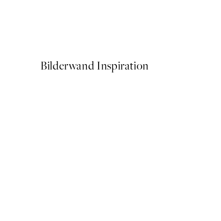
Sylvia Takken - Floating Fl
Ab 9 €
15 €
Bilderwand Inspiration