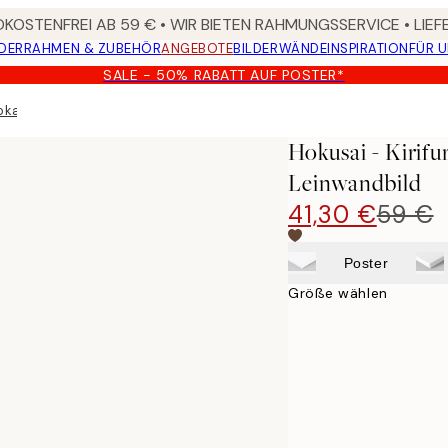
KOSTENFREI AB 59 € • WIR BIETEN RAHMUNGSSERVICE • LIE
DER
RAHMEN & ZUBEHÖR
ANGEBOTE
BILDERWÄNDE
INSPIRATION
FÜR 
SALE - 50% RABATT AUF POSTER*
urokami Mountain Leinwandbild
Hokusai - Kirif
Leinwandbild
41,30 €
59 €
Poster
Größe wählen