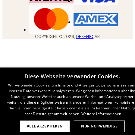
COPYRIGHT ©
2026
,
DESENIO
AB
Diese Webseite verwendet Cookies.
Wir verwenden Cookies, um Inhalte und Anzeigen zu personalisieren un
unseren Datenverkehr zu analysieren. Wir geben Informationen über Ih
Nutzung unserer Website auch an unsere Werbe- und Analysepartner
weiter, die diese möglicherweise mit anderen Informationen kombiniere
die Sie ihnen bereitgestellt haben oder die sie im Rahmen Ihrer Nutzun
ihrer Dienste gesammelt haben.
Weitere Informationen
ALLE AKZEPTIEREN
NUR NOTWENDIGE