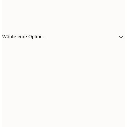
Wähle eine Option...
41,3
30x40 cm