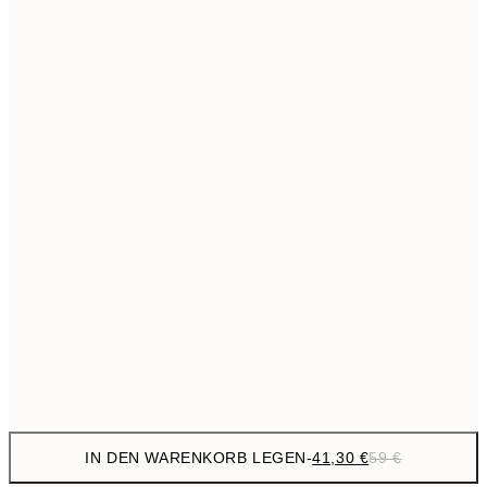
69,3
50x70 cm
Kein Rahmen
IN DEN WARENKORB LEGEN
-
41,30 €
59 €