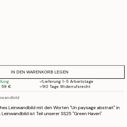
99 €
118,30 €
169 €
363,30 €
519 €
Kein Rahmen
IN DEN WARENKORB LEGEN
llung
Lieferung 1-5 Arbeitstage
b 59 €
90 Tage Widerrufsrecht
inwandbild
ches Leinwandbild mit den Worten "Un paysage abstrait" in
 Leinwandbild ist Teil unserer SS25 "Green Haven"