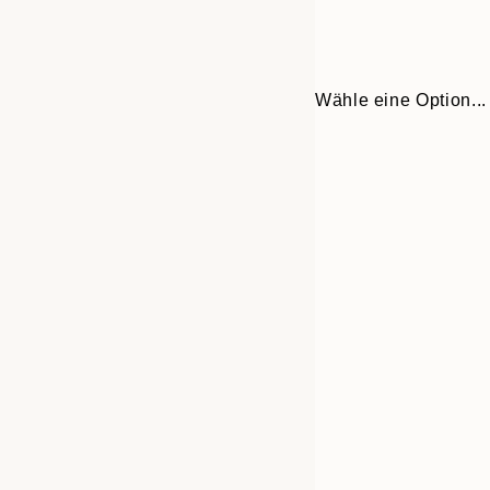
Wähle eine Option...
30x40 cm
50x70 cm