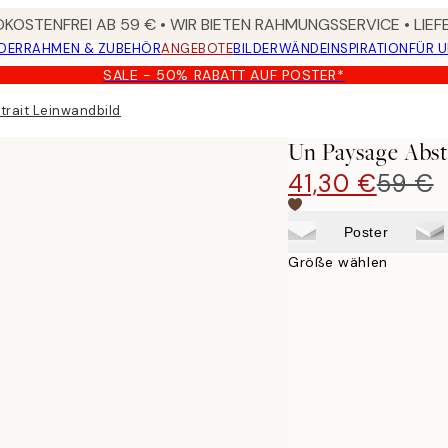
KOSTENFREI AB 59 € • WIR BIETEN RAHMUNGSSERVICE • LIE
DER
RAHMEN & ZUBEHÖR
ANGEBOTE
BILDERWÄNDE
INSPIRATION
FÜR 
SALE - 50% RABATT AUF POSTER*
trait Leinwandbild
Un Paysage Abst
41,30 €
59 €
Poster
Größe wählen