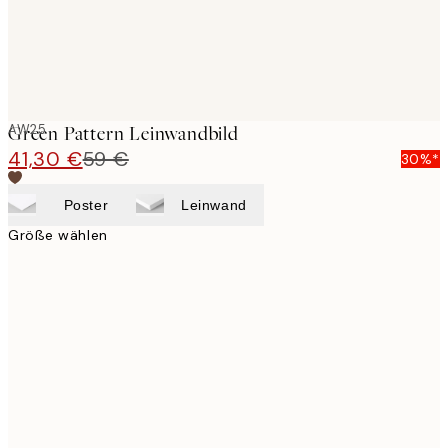
AW25
Green Pattern Leinwandbild
41,30 €
59 €
30%*
Poster
Leinwand
Größe wählen