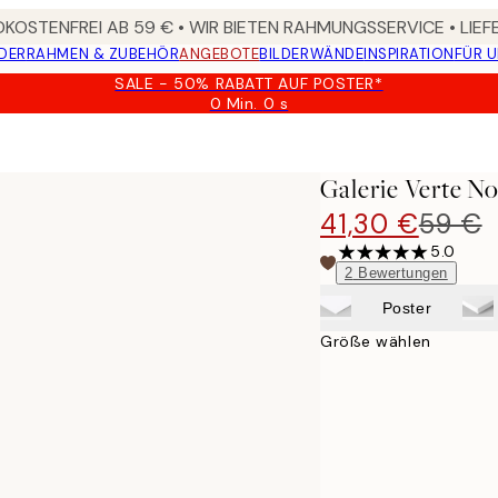
KOSTENFREI AB 59 € • WIR BIETEN RAHMUNGSSERVICE • LIE
DER
RAHMEN & ZUBEHÖR
ANGEBOTE
BILDERWÄNDE
INSPIRATION
FÜR 
SALE - 50% RABATT AUF POSTER*
0 Min.
0 s
Gültig
bis:
2026-
08-
Galerie Verte N
09
41,30 €
59 €
5.0
2
Bewertungen
Poster
Größe wählen