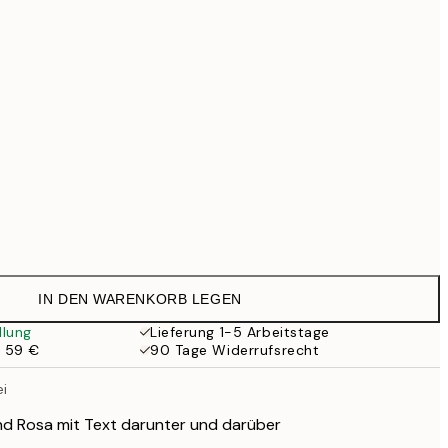
59 €
69,30 €
99 €
Kein Rahmen
IN DEN WARENKORB LEGEN
llung
Lieferung 1-5 Arbeitstage
b 59 €
90 Tage Widerrufsrecht
ei
nd Rosa mit Text darunter und darüber