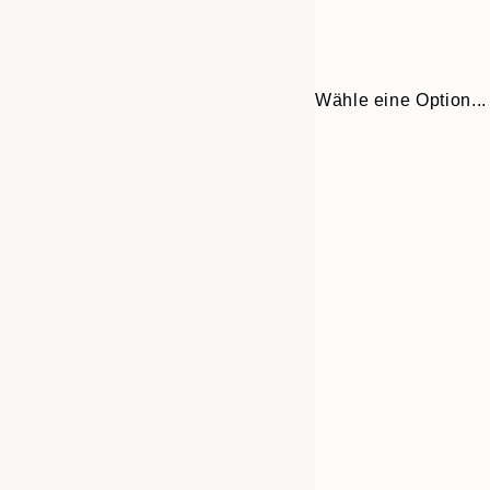
Wähle eine Option...
30x40 cm
50x70 cm