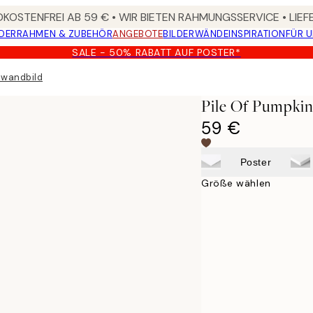
KOSTENFREI AB 59 € • WIR BIETEN RAHMUNGSSERVICE • LIE
DER
RAHMEN & ZUBEHÖR
ANGEBOTE
BILDERWÄNDE
INSPIRATION
FÜR 
SALE - 50% RABATT AUF POSTER*
nwandbild
Pile Of Pumpkin
59 €
Poster
Größe wählen