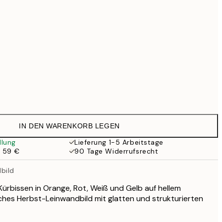
169 €
519 €
Kein Rahmen
IN DEN WARENKORB LEGEN
llung
Lieferung 1-5 Arbeitstage
b 59 €
90 Tage Widerrufsrecht
bild
 Kürbissen in Orange, Rot, Weiß und Gelb auf hellem
liches Herbst-Leinwandbild mit glatten und strukturierten