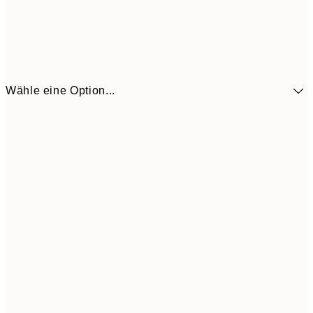
Wähle eine Option...
41,3
30x40 cm