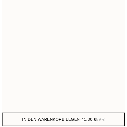
69,3
50x70 cm
Kein Rahmen
IN DEN WARENKORB LEGEN
-
41,30 €
59 €