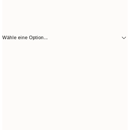
Wähle eine Option...
41,3
30x40 cm