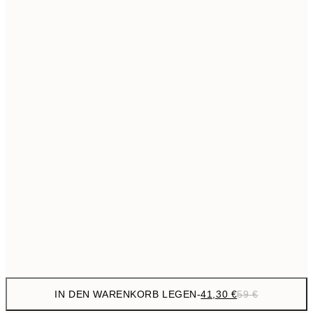
69,3
50x70 cm
Kein Rahmen
IN DEN WARENKORB LEGEN
-
41,30 €
59 €