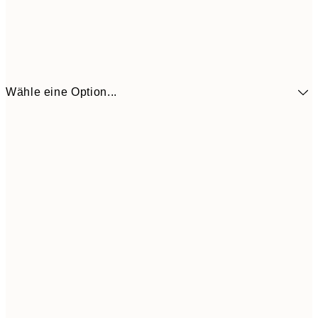
Wähle eine Option...
41,3
30x40 cm