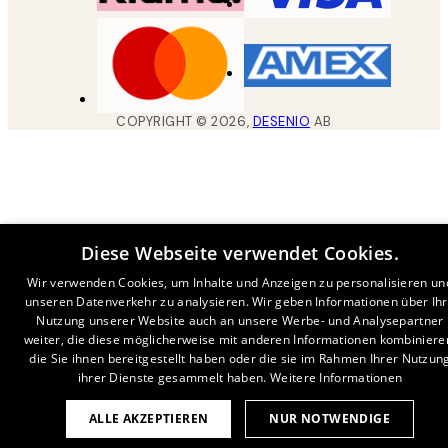
COPYRIGHT ©
2026
,
DESENIO
AB
Diese Webseite verwendet Cookies.
Wir verwenden Cookies, um Inhalte und Anzeigen zu personalisieren un
unseren Datenverkehr zu analysieren. Wir geben Informationen über Ih
Nutzung unserer Website auch an unsere Werbe- und Analysepartner
weiter, die diese möglicherweise mit anderen Informationen kombiniere
die Sie ihnen bereitgestellt haben oder die sie im Rahmen Ihrer Nutzun
ihrer Dienste gesammelt haben.
Weitere Informationen
ALLE AKZEPTIEREN
NUR NOTWENDIGE