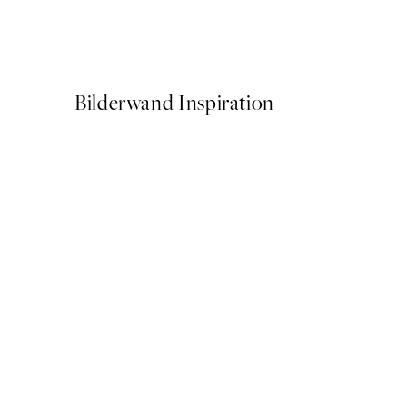
Studio Vreeken - Cheers Po
Ab 14,67 €
24,45 €
Bilderwand Inspiration