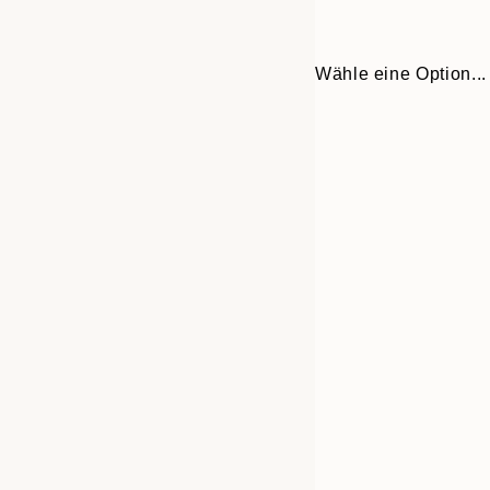
Wähle eine Option...
30x40 cm
50x70 cm