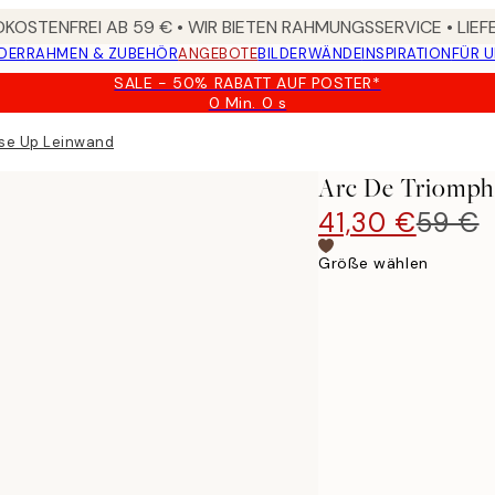
KOSTENFREI AB 59 € • WIR BIETEN RAHMUNGSSERVICE • LIE
DER
RAHMEN & ZUBEHÖR
ANGEBOTE
BILDERWÄNDE
INSPIRATION
FÜR 
SALE - 50% RABATT AUF POSTER*
0 Min.
0 s
Gültig
bis:
se Up Leinwandbild
2026-
08-
Arc De Triomph
09
41,30 €
59 €
Größe wählen