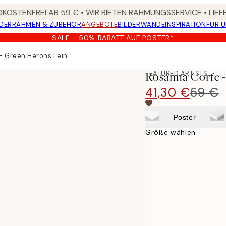
KOSTENFREI AB 59 € • WIR BIETEN RAHMUNGSSERVICE • LIE
DER
RAHMEN & ZUBEHÖR
ANGEBOTE
BILDERWÄNDE
INSPIRATION
FÜR 
SALE - 50% RABATT AUF POSTER*
- Green Herons Leinwandbild
FEATURED ARTISTS
Rosanna Corfe 
41,30 €
59 €
Poster
Größe wählen