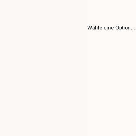
Wähle eine Option...
30x40 cm
50x70 cm