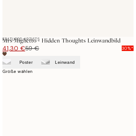
FEATURED ARTISTS
Mrs Mighetto - Hidden Thoughts Leinwandbild
41,30 €
59 €
30%*
Poster
Leinwand
Größe wählen