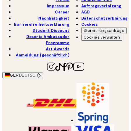
Impressum
Auftragsverfolgung
Career
AGB
Nachhaltigkeit
Datenschutzerklärung
Barrierefreiheitserklärung
Cookies
Student Discount
Stornierungsanfrage
Desenio Ambassador
Cookies verwalten
Programme
Art Awards
Anmeldung (geschäftlich)
GER
DEUTSCH