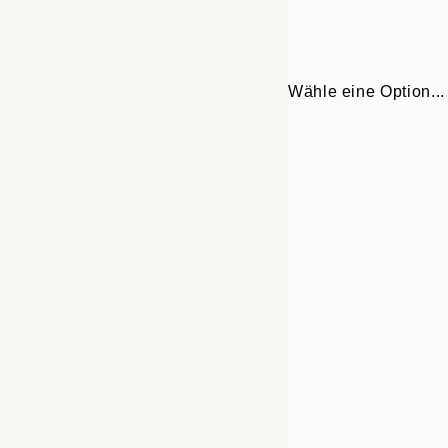
Wähle eine Option...
30x40 cm
50x70 cm