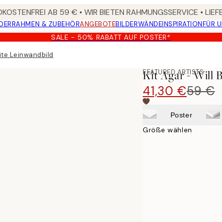
KOSTENFREI AB 59 € • WIR BIETEN RAHMUNGSSERVICE • LIE
DER
RAHMEN & ZUBEHÖR
ANGEBOTE
BILDERWÄNDE
INSPIRATION
FÜR 
SALE - 50% RABATT AUF POSTER*
Bite Leinwandbild
FEATURED ARTISTS
Kit Agar - Will 
41,30 €
59 €
Poster
Größe wählen