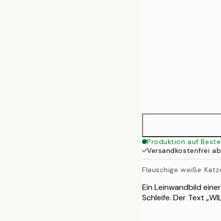
70x100 cm
100x140 cm
Produktion auf Beste
Versandkostenfrei a
Flauschige weiße Katz
Ein Leinwandbild eine
Schleife. Der Text „WI