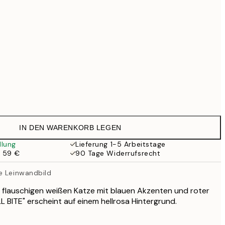
99 €
118,30 €
169 €
363,30 €
519 €
Kein Rahmen
IN DEN WARENKORB LEGEN
llung
Lieferung 1-5 Arbeitstage
b 59 €
90 Tage Widerrufsrecht
e Leinwandbild
r flauschigen weißen Katze mit blauen Akzenten und roter
LL BITE" erscheint auf einem hellrosa Hintergrund.