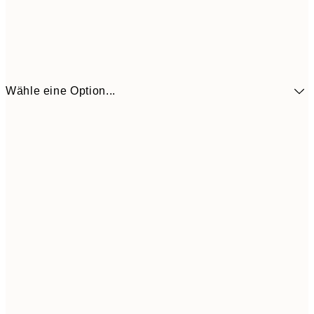
Wähle eine Option...
41,3
30x40 cm