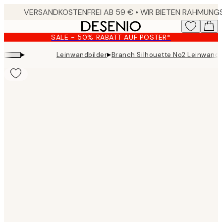
Skip
to
main
SALE - 50% RABATT AUF POSTER*
content.
▸
▸
Leinwandbilder
Branch Silhouette No2 Leinwandb
Product
images