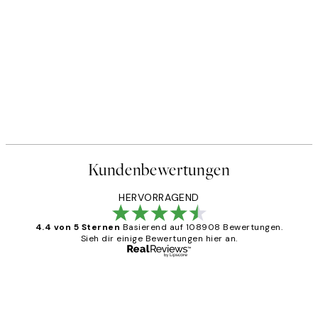
50%*
ter
Abstract Green Shapes No1 P
Ab 6,50 €
13 €
Kundenbewertungen
HERVORRAGEND
4.4 von 5 Sternen
Basierend auf 108908 Bewertungen.
Sieh dir einige Bewertungen hier an.
Verifizierter Käufer
Kundenbewertungen
Great