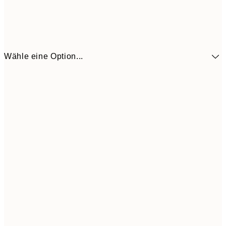
Wähle eine Option...
41,3
30x40 cm