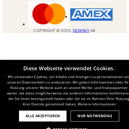
COPYRIGHT ©
2026
,
DESENIO
AB
Diese Webseite verwendet Cookies.
Wir verwenden Cookies, um Inhalte und Anzeigen zu personalisieren un
unseren Datenverkehr zu analysieren. Wir geben Informationen über Ih
Nutzung unserer Website auch an unsere Werbe- und Analysepartner
weiter, die diese möglicherweise mit anderen Informationen kombiniere
die Sie ihnen bereitgestellt haben oder die sie im Rahmen Ihrer Nutzun
ihrer Dienste gesammelt haben.
Weitere Informationen
ALLE AKZEPTIEREN
NUR NOTWENDIGE