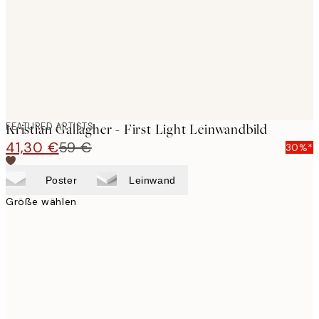
FEATURED ARTISTS
Kristian Gallagher - First Light Leinwandbild
41,30 €
59 €
30%*
Poster
Leinwand
Größe wählen