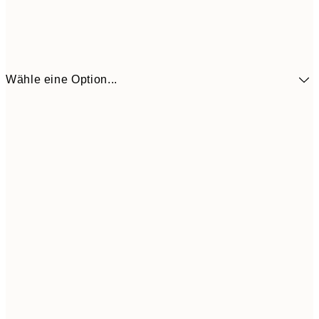
Wähle eine Option...
41,3
30x40 cm