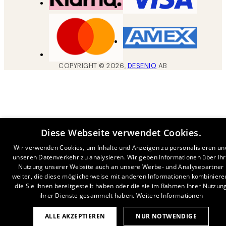
COPYRIGHT ©
2026
,
DESENIO
AB
Diese Webseite verwendet Cookies.
Wir verwenden Cookies, um Inhalte und Anzeigen zu personalisieren un
unseren Datenverkehr zu analysieren. Wir geben Informationen über Ih
Nutzung unserer Website auch an unsere Werbe- und Analysepartner
weiter, die diese möglicherweise mit anderen Informationen kombiniere
die Sie ihnen bereitgestellt haben oder die sie im Rahmen Ihrer Nutzun
ihrer Dienste gesammelt haben.
Weitere Informationen
ALLE AKZEPTIEREN
NUR NOTWENDIGE