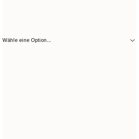
Wähle eine Option...
41,3
30x40 cm