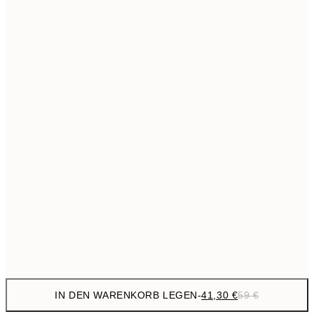
69,3
50x70 cm
Kein Rahmen
IN DEN WARENKORB LEGEN
-
41,30 €
59 €