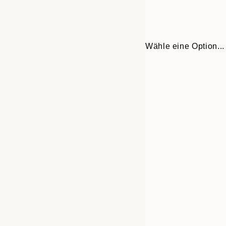
Wähle eine Option...
30x40 cm
50x70 cm